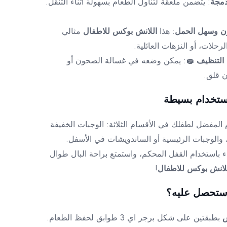
مجة
: يتضمن ملعقة لتناول الطعام بسهولة أثناء التنقل.
ن وسهل الحمل
: هذا
اللانش بوكس للاطفال
مثالي
رحلات، أو النزهات العائلية.
التنظيف 🧽
: يمكن وضعه في غسالة الصحون أو
ن قلق.
ستخدام بسيطة
المفضل لطفلك في الأقسام الثلاثة: الوجبات الخفيفة
 والوجبات الرئيسية أو الساندويشات في الأسفل.
ء باستخدام القفل المحكم، واستمتع براحة البال طوال
لانش بوكس للاطفال
!
 ستحصل عليه؟
س
بطبقتين على شكل برجر اي 3 طوابق لحفظ الطعام.