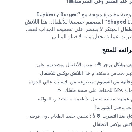
220.00ر.س.
189.00ر.س.
 عند السفر وفي المدرسة🍔!
وجبة مغامرة مبهجة مع
“Bayberry Burger
Shaped Lu
المصمم خصيصًا للأطفال. هذا
اللانش
طفال
المبتكر لا يقتصر على تصميمه الجذاب فقط،
زات عملية تجعل منه الاختيار المثالي:
لرائعة للمنتج
ف بشكل برجر 🍔
: يجذب الأطفال ويشجعهم على
تهم بحماس باستخدام هذا
اللانش بوكس للاطفال
.
وخالية من السموم
: مصنوعة من بلاستيك عالي الجودة
صحة طفلك. 🌱
 عملية
: مثالية لفصل الأطعمة – الخضار، الفواكه،
ت، وحتى الشوربة!
لاق ضد التسرب 🚫💧
: تضمن حفظ الطعام دون فوضى
انش بوكس الاطفال
.