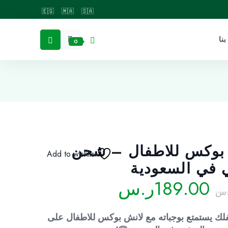
🇪🇬
🇲🇦
🇸🇦
نا
0
بوكس للاطفال – شحن
Add to wishlist
 في السعودية
السعر
السعر
189.00
ر.س
.س
الأصلي
الحالي
هو:
هو:
ك يستمتع بوجباته مع لانش بوكس للاطفال على