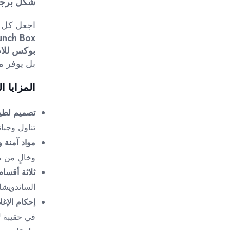
شكل برجر
اجعل كل 
nch Box”
بوكس للا
بل يوفر مي
المزايا ا
تصميم لطي
تناول وجبا
مواد آمنة 
وخالٍ من مادة BPA للحفاظ على 
ثلاثة أقسام
الساندويشا
إحكام الإغ
في حقيبة
ل