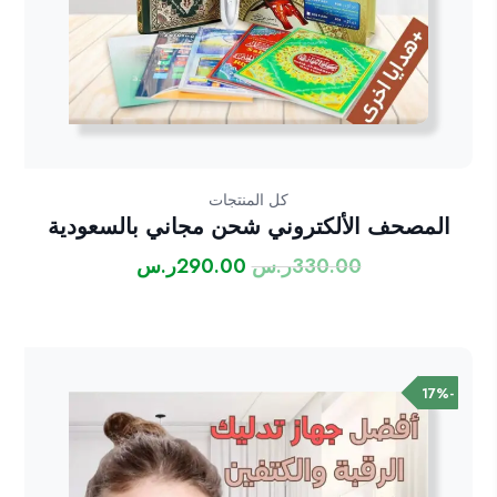
كل المنتجات
المصحف الألكتروني شحن مجاني بالسعودية
330.00
ر.س
290.00
ر.س
السعر
السعر
الأصلي
الحالي
هو:
هو:
330.00ر.س.
290.00ر.س.
-17%