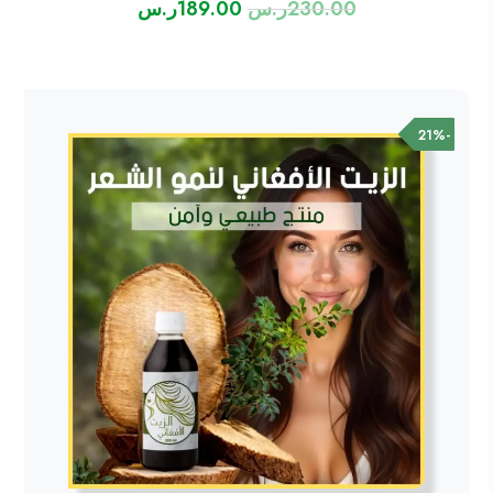
230.00
ر.س
189.00
ر.س
السعر
السعر
الأصلي
الحالي
هو:
هو:
230.00ر.س.
189.00ر.س.
-21%