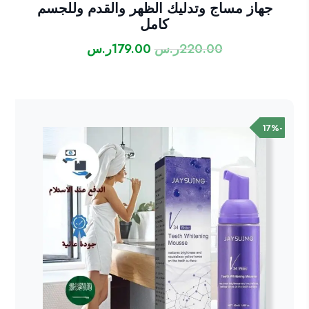
جهاز مساج وتدليك الظهر والقدم وللجسم
كامل
220.00
ر.س
179.00
ر.س
السعر
السعر
الأصلي
الحالي
هو:
هو:
220.00ر.س.
179.00ر.س.
-17%