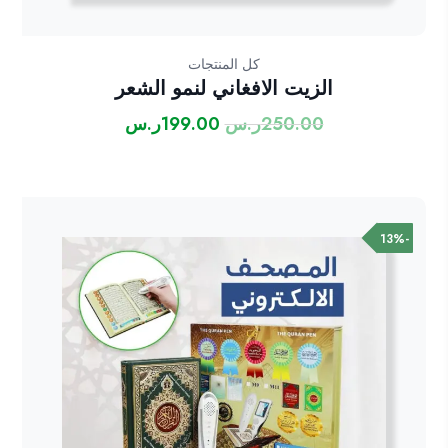
كل المنتجات
الزيت الافغاني لنمو الشعر
250.00
ر.س
199.00
ر.س
السعر
السعر
الأصلي
الحالي
هو:
هو:
250.00ر.س.
199.00ر.س.
-13%