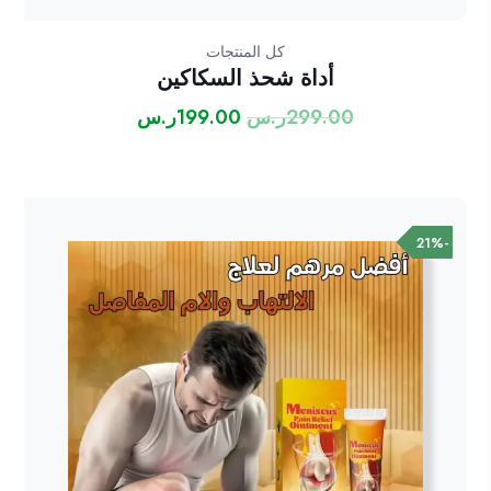
كل المنتجات
أداة شحذ السكاكين
299.00
ر.س
199.00
ر.س
السعر
السعر
الأصلي
الحالي
هو:
هو:
299.00ر.س.
199.00ر.س.
-21%