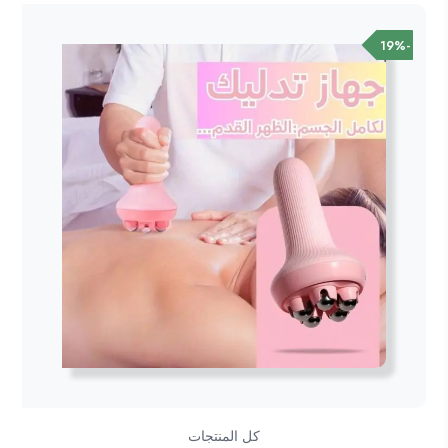
300.00ر.س.
249.00ر.س.
-19%
كل المنتجات