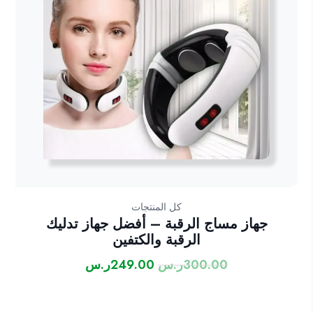
كل المنتجات
جهاز مساج الرقبة – أفضل جهاز تدليك
الرقبة والكتفين
300.00
ر.س
249.00
ر.س
السعر
السعر
الأصلي
الحالي
هو:
هو: