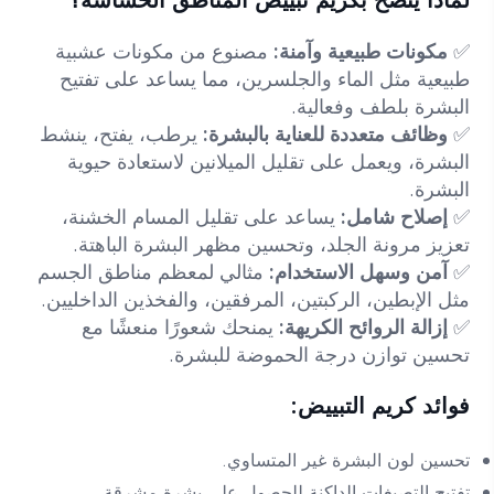
لماذا ينصح بكريم تبييض المناطق الحساسة؟
✅
مكونات طبيعية وآمنة:
مصنوع من مكونات عشبية
طبيعية مثل الماء والجلسرين، مما يساعد على تفتيح
البشرة بلطف وفعالية.
✅
وظائف متعددة للعناية بالبشرة:
يرطب، يفتح، ينشط
البشرة، ويعمل على تقليل الميلانين لاستعادة حيوية
البشرة.
✅
إصلاح شامل:
يساعد على تقليل المسام الخشنة،
تعزيز مرونة الجلد، وتحسين مظهر البشرة الباهتة.
✅
آمن وسهل الاستخدام:
مثالي لمعظم مناطق الجسم
مثل الإبطين، الركبتين، المرفقين، والفخذين الداخليين.
✅
إزالة الروائح الكريهة:
يمنحك شعورًا منعشًا مع
تحسين توازن درجة الحموضة للبشرة.
فوائد كريم التبييض:
تحسين لون البشرة غير المتساوي.
تفتيح التصبغات الداكنة للحصول على بشرة مشرقة.