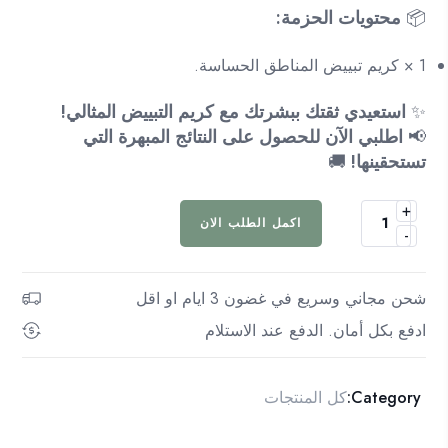
📦
محتويات الحزمة:
1 × كريم تبييض المناطق الحساسة.
✨
استعيدي ثقتك ببشرتك مع كريم التبييض المثالي!
📢
اطلبي الآن للحصول على النتائج المبهرة التي
تستحقينها!
🚚​
+
كمية
اكمل الطلب الان
-
كريم
تبييض
المناطق
شحن مجاني وسريع في غضون 3 ايام او اقل
الحساسة
ادفع بكل أمان. الدفع عند الاستلام
طبيعي
وفعال
60mL
Category:
كل المنتجات