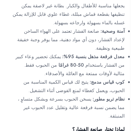
يجعلها مناسبة للأطفال والكبار. بطانة غير لاصقة يمكن
تنظيفها بقطعة قماش مبللة، غطاء علوي قابل للإزالة يمكن
غسله بالماء بسهولة وارجاعه بسهولة.
آمنة وصحية:
صانعة الفشار تعتمد على الهواء الساخن
لإعداد الفشار، دون أي مواد دهنية، مما يوفر وجبة خفيفة
طبيعية ونظيفة.
معدل فرقعة مذهل بنسبة 95%:
يمكنك تحضير وعاء كبير
من الفشار باستخدام
50-80 غرامًا
من الحبوب فقط.
مثالية لأوقات ممتعة مع العائلة والأصدقاء.
كوب قياس مدمج:
يتيح لك قياس الكمية المناسبة من
الحبوب، ويعمل كغطاء لمنع الفوضى أثناء التشغيل.
نظام تربو مطور:
يسخن الحبوب بسرعة وبشكل متساوٍ ،
مما يضمن نسبة فرقعة عالية وتقليل عدد الحبوب غير
المنبثقة.
لماذا تختار صانعة الفشار؟