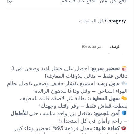
ادفع بكل أمان. الدفع عند الاستلام
-
صحية
وسريعة
Category:
كل المنتجات
في
3
دقائق!
الوصف
مراجعات (0)
تحضير سريع:
احصل على فشار لذيذ وصحي في 3
دقائق فقط – مثالي للاوقات المفاجئة!
بدون زيت:
استمتع بفشار خفيف وصحي بفضل نظام
الهواء الساخن – وقل وداعًا للدهون الزائدة!
سهل التنظيف:
بطانة غير لاصقة قابلة للتنظيف
بقطعة قماش فقط – وفر وقتك وجهدك!
آمن للجميع:
تشغيل بزر واحد مناسب حتى
للأطفال
– راحة وأمان في كل استخدام!
كفاءة عالية:
معدل فرقعة 95% لتحضير وعاء كبير