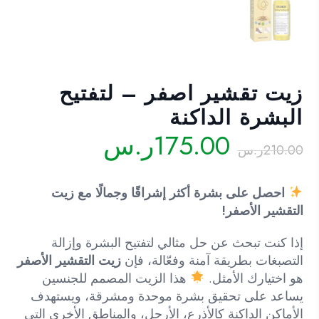
زيت تقشير اصفر – لتفتيح
البشرة الداكنة
السعر
السعر
175.00
ر.س
210.00
ر.س
الأصلي
الحالي
هو:
هو:
احصل على بشرة أكثر إشراقًا وجمالًا مع زيت
210.00ر.س.
175.00ر.س.
التقشير الأصفر!
إذا كنت تبحث عن حل مثالي لتفتيح البشرة وإزالة
التصبغات بطريقة آمنة وفعّالة، فإن
زيت التقشير الأصفر
هو اختيارك الأمثل.
هذا الزيت المصمم للجنسين
يساعد على تحقيق بشرة موحدة ومشرقة، ويستهدف
الأماكن الداكنة كالأذرع، الأرجل، والمناطق الأخرى التي