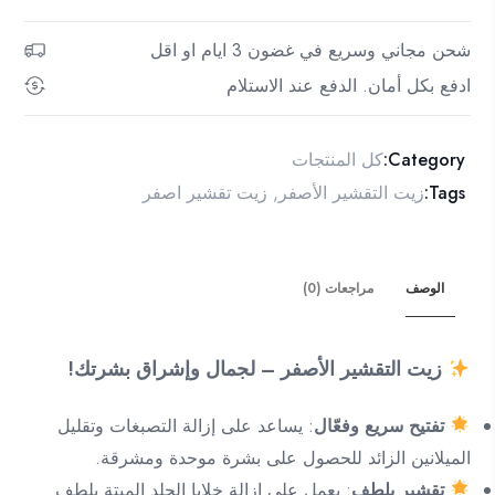
تقشير
اصفر
شحن مجاني وسريع في غضون 3 ايام او اقل
-
ادفع بكل أمان. الدفع عند الاستلام
لتفتيح
البشرة
الداكنة
Category:
كل المنتجات
Tags:
زيت التقشير الأصفر
,
زيت تقشير اصفر
الوصف
مراجعات (0)
زيت التقشير الأصفر – لجمال وإشراق بشرتك!
تفتيح سريع وفعّال
: يساعد على إزالة التصبغات وتقليل
الميلانين الزائد للحصول على بشرة موحدة ومشرقة.
تقشير بلطف
: يعمل على إزالة خلايا الجلد الميتة بلطف