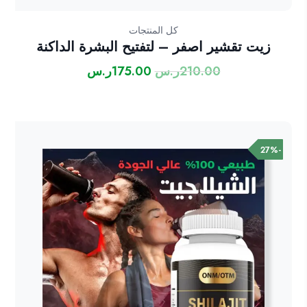
كل المنتجات
زيت تقشير اصفر – لتفتيح البشرة الداكنة
210.00
ر.س
175.00
ر.س
السعر
السعر
الأصلي
الحالي
هو:
هو:
210.00ر.س.
175.00ر.س.
-27%