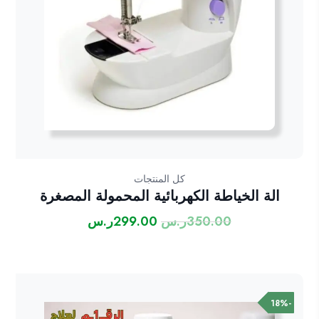
كل المنتجات
الة الخياطة الكهربائية المحمولة المصغرة
350.00
ر.س
299.00
ر.س
السعر
السعر
الأصلي
الحالي
هو:
هو:
350.00ر.س.
299.00ر.س.
-18%