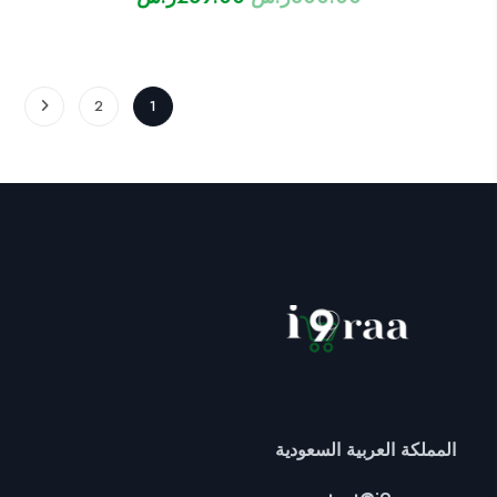
الأصلي
الحالي
هو:
هو:
300.00ر.س.
269.00ر.س.
2
1
المملكة العربية السعودية