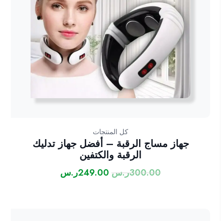
كل المنتجات
جهاز مساج الرقبة – أفضل جهاز تدليك
الرقبة والكتفين
300.00
ر.س
249.00
ر.س
السعر
السعر
الأصلي
الحالي
هو:
هو:
300.00ر.س.
249.00ر.س.