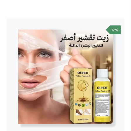
الأصلي
الحالي
هو:
هو:
200.00ر.س.
169.00ر.س.
-17%