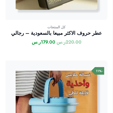
كل المنتجات
عطر حروف الاكثر مبيعا بالسعودية – رجالي
220.00
ر.س
179.00
ر.س
السعر
السعر
الأصلي
الحالي
هو:
هو:
220.00ر.س.
179.00ر.س.
-11%