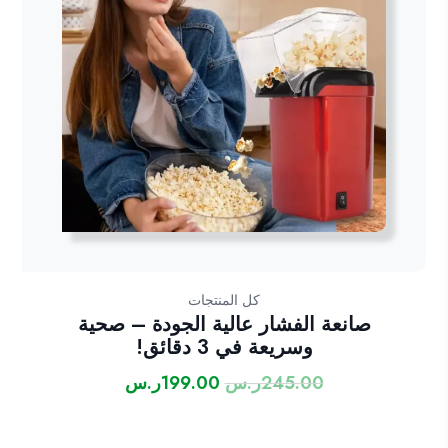
كل المنتجات
صانعة الفشار عالية الجودة – صحية
وسريعة في 3 دقائق!
245.00
ر.س
199.00
ر.س
السعر
السعر
الأصلي
الحالي
هو:
هو: