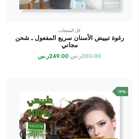
كل المنتجات
رغوة تبييض الأسنان سريع المفعول ـ شحن
مجاني
300.00
ر.س
249.00
ر.س
السعر
السعر
الأصلي
الحالي
هو:
هو:
300.00ر.س.
249.00ر.س.
-19%