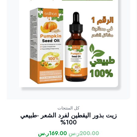
كل المنتجات
زيت بذور اليقطين لفرد الشعر -طبيعي
100%
200.00
ر.س
169.00
ر.س
السعر
السعر