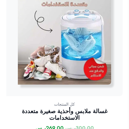
كل المنتجات
غسالة ملابس وأحذية صغيرة متعددة
الاستخدامات
300.00
ر.س
269.00
ر.س
السعر
السعر