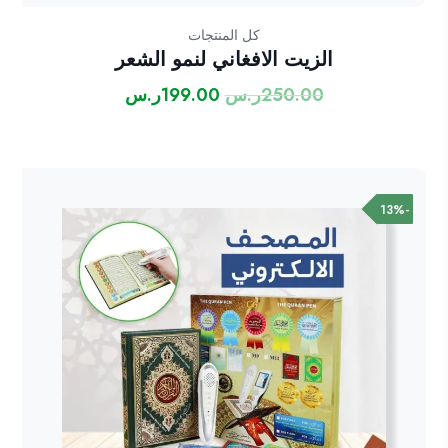
كل المنتجات
الزيت الافغاني لنمو الشعر
250.00
ر.س
199.00
ر.س
السعر
السعر
الأصلي
الحالي
هو:
هو:
250.00ر.س.
199.00ر.س.
-13%