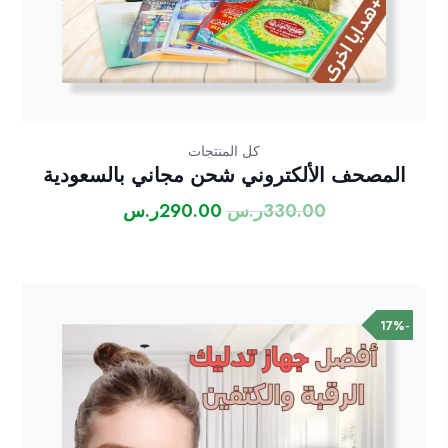
كل المنتجات
المصحف الألكتروني شحن مجاني بالسعودية
330.00
ر.س
290.00
ر.س
السعر
السعر
الأصلي
الحالي
هو:
هو:
330.00ر.س.
290.00ر.س.
-17%