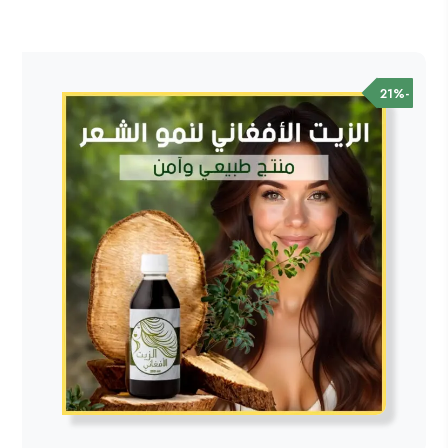
الأصلي
الحالي
هو:
هو:
230.00ر.س.
189.00ر.س.
-21%