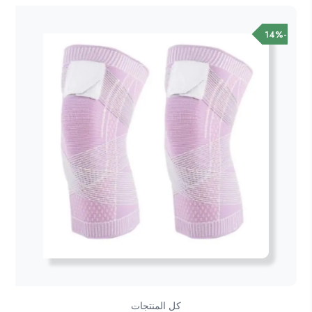
245.00ر.س.
199.00ر.س.
-14%
كل المنتجات