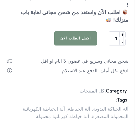
!
اطلب الآن واستفد من شحن مجاني لغاية باب
منزلك!
+
كمية
اكمل الطلب الان
-
الة
الخياطة
الكهربائية
شحن مجاني وسريع في غضون 3 ايام او اقل
المحمولة
ادفع بكل أمان. الدفع عند الاستلام
المصغرة
Category:
كل المنتجات
Tags:
آلة الحياكة اليدوية
,
آلة الخياطة
,
آلة الخياطة الكهربائية
المحمولة المصغرة
,
آلة خياطة كهربائية محمولة