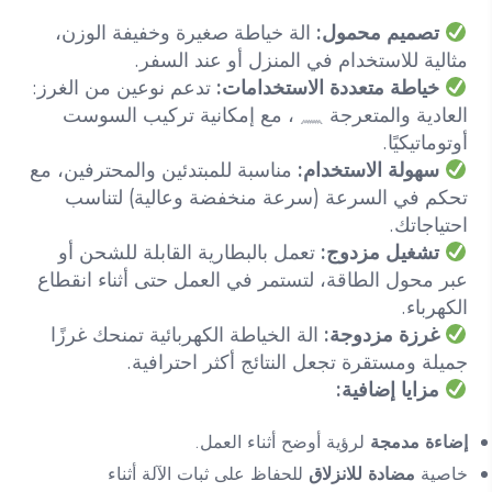
تصميم محمول:
الة خياطة صغيرة وخفيفة الوزن،
مثالية للاستخدام في المنزل أو عند السفر.
خياطة متعددة الاستخدامات:
تدعم نوعين من الغرز:
العادية والمتعرجة 𓈖 ، مع إمكانية تركيب السوست
أوتوماتيكيًا.
سهولة الاستخدام:
مناسبة للمبتدئين والمحترفين، مع
تحكم في السرعة (سرعة منخفضة وعالية) لتناسب
احتياجاتك.
تشغيل مزدوج:
تعمل بالبطارية القابلة للشحن أو
عبر محول الطاقة، لتستمر في العمل حتى أثناء انقطاع
الكهرباء.
غرزة مزدوجة:
الة الخياطة الكهربائية تمنحك غرزًا
جميلة ومستقرة تجعل النتائج أكثر احترافية.
مزايا إضافية:
إضاءة مدمجة
لرؤية أوضح أثناء العمل.
خاصية
مضادة للانزلاق
للحفاظ على ثبات الآلة أثناء