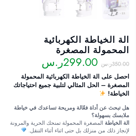
الة الخياطة الكهربائية
المحمولة المصغرة
السعر
السعر
299.00
ر.س
350.00
ر.س
الأصلي
الحالي
هو:
هو:
احصل على الة
الخياطة الكهربائية المحمولة
350.00ر.س.
299.00ر.س.
المصغرة
– الحل المثالي لتلبية جميع احتياجاتك
الخياطة!
هل تبحث عن أداة فعّالة ومريحة تساعدك في خياطة
ملابسك بسهولة؟
الة الخياطة
المصغرة المحمولة تمنحك الحرية والمرونة
لإنجاز ذلك من منزلك بل حتى اثناء أثناء التنقل.