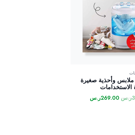
ات
ملابس وأحذية صغيرة
 الاستخدامات
ر.س
269.00
ر.س
السعر
السعر
الأصلي
الحالي
هو:
هو:
300.00ر.س.
269.00ر.س.