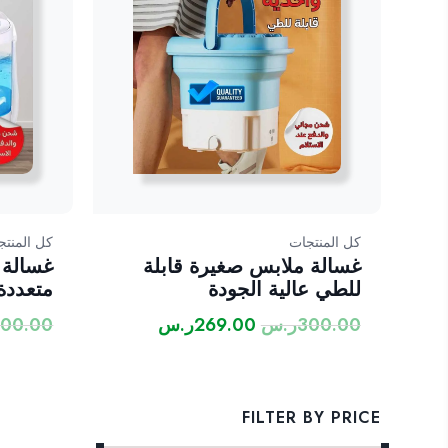
كل المنتجات
كل المنتج
غسالة ملابس صغيرة قابلة
غسالة 
للطي عالية الجودة
متعددة
300.00
ر.س
269.00
ر.س
300.00
السعر
السعر
الأصلي
الحالي
هو:
هو:
300.00ر.س.
269.00ر.س.
FILTER BY PRICE